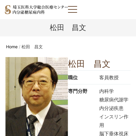
松田 昌文
Home
/
松田 昌文
松田 昌文
職位
客員教授
専門分野
内科学
糖尿病代謝学
内分泌疾患
インスリン作
用
脳下垂体視床