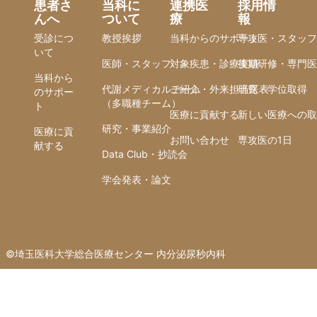
患者さ
当科に
連携医
採用情
んへ
ついて
療
報
受診につ
教授挨拶
当科からのサポート
専攻医・スタッフ
いて
医師・スタッフ
対象疾患・診療実績
後期研修・専門医
当科から
代謝メディカルチーム
ご紹介・外来担当医表
研究・学位取得
のサポー
（多職種チーム）
ト
医療に貢献する
新しい医療への取
研究・事業紹介
医療に貢
お問い合わせ
専攻医の1日
献する
Data Club・抄読会
学会発表・論文
©︎埼玉医科大学総合医療センター 内分泌尿秒内科