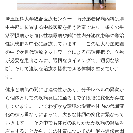
埼玉医科大学総合医療センター 内分泌糖尿病内科は県
中央部に位置する中核医療を担う教室であり、多くの生
活習慣病から遺伝性糖尿病や難治性内分泌疾患等の難治
性疾患群を中心に診療しています。 この広大な医療圏
の中で次世代診療ネットワークによる病診連携で、医療
が必要な患者さんに、適切なタイミングで、適切な診
断、そして適切な治療を提供できる体制を整えていま
す。
健康と病気の間には連続性があり、分子レベルの異変か
ら個体としての疾病発症に至るまで多段階に変化が存在
しています。 ごくわずかな環境の影響や体内の代謝変
化の積み重なりによって、大きな体調の変化に繋がって
いきます。 その中でも体質のありかたが疾病の発症を
左右することから、この体質についての理解を遺伝素因