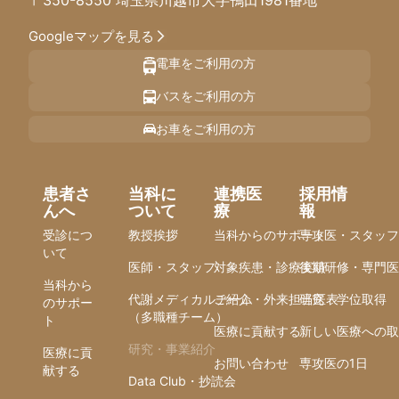
Googleマップを見る
電車をご利用の方
バスをご利用の方
お車をご利用の方
患者さ
当科に
連携医
採用情
んへ
ついて
療
報
受診につ
教授挨拶
当科からのサポート
専攻医・スタッフ
いて
医師・スタッフ
対象疾患・診療実績
後期研修・専門医
当科から
代謝メディカルチーム
ご紹介・外来担当医表
研究・学位取得
のサポー
（多職種チーム）
ト
医療に貢献する
新しい医療への取
研究・事業紹介
医療に貢
お問い合わせ
専攻医の1日
献する
Data Club・抄読会